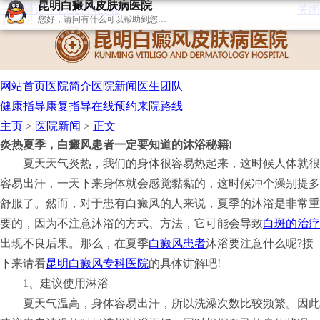
昆明白癜风皮肤病医院
一键通话：
13529142249
关闭
您好，请问有什么可以帮助到您…
网站首页
医院简介
医院新闻
医生团队
健康指导
康复指导
在线预约
来院路线
主页
>
医院新闻
>
正文
炎热夏季，白癜风患者一定要知道的沐浴秘籍!
夏天天气炎热，我们的身体很容易热起来，这时候人体就很
容易出汗，一天下来身体就会感觉黏黏的，这时候冲个澡别提多
舒服了。然而，对于患有白癜风的人来说，夏季的沐浴是非常重
要的，因为不注意沐浴的方式、方法，它可能会导致
白斑的治疗
出现不良后果。那么，在夏季
白癜风患者
沐浴要注意什么呢?接
下来请看
昆明白癜风专科医院
的具体讲解吧!
1、建议使用淋浴
夏天气温高，身体容易出汗，所以洗澡次数比较频繁。因此