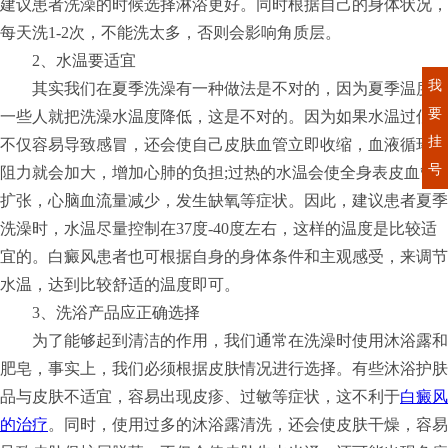
建议患者洗澡的时候选择淋浴更好。同时根据自己的身体状况，
每天洗1-2次，不能洗太多，否则会影响角质层。
2、水温要适宜
我
其实我们在夏季洗澡有一种做法是不对的，因为夏季温度高
要
一些人就把洗澡水温度降低，这是不对的。因为如果水温过低，
挂
不仅容易导致感冒，还会使自己皮肤血管立即收缩，血液循环的
号
阻力就会加大，增加心肺的负担;过热的水温会使全身表皮血管
扩张，心脑血流量减少，发生缺氧等症状。因此，建议患者夏季
洗澡时，水温尽量控制在37度-40度左右，这样的温度是比较适
宜的。白癜风患者也可根据自身的身体条件和主观感受，来调节
水温，达到比较舒适的温度即可。
3、洗浴产品应正确选择
为了能够起到清洁的作用，我们通常在洗澡时使用沐浴露和
肥皂，事实上，我们必须根据皮肤情况进行选择。有些沐浴护肤
品与皮肤不适宜，容易出现皮疹、过敏等症状，这不利于
白癜风
的治疗
。同时，使用过多的沐浴露清洗，还会使皮肤干燥，容易